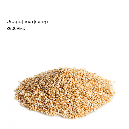
Սագախոտ խառը
3600AMD
Ավելացնել զամբյուղ