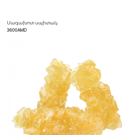
Սագախոտ սպիտակ
3600AMD
Մուտք
Գրանցվել
Ավելացնել զամբյուղ