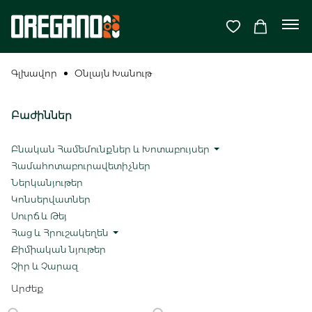
Գլխավոր
Օնլայն Խանութ
Բաժիններ
Բնական Համեմունքներ և Խոտաբույսեր
Համահոտաբուրավետիչներ
Ներկանյութեր
Կոնսերվատներ
Սուրճ և Թեյ
Հաց և Հրուշակեղեն
Քիմիական նյութեր
Չիր և Չարազ
Արժեք