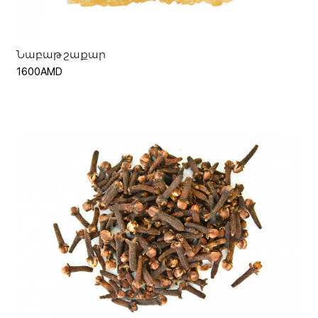
Նաբաթ շաքար
1600AMD
Հիշել ինձ
Կամ
Ավելացնել զամբյուղ