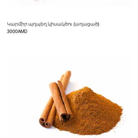
Կարմիր պղպեղ կիսակծու (աղացած)
3000AMD
Ավելացնել զամբյուղ