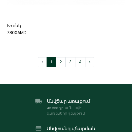
Խունկ
7800AMD
‹
1
2
3
4
›
Անվճար առաքում
40․000 դրամ և ավել
գնումների դեպքում
Անվտանգ վճարման