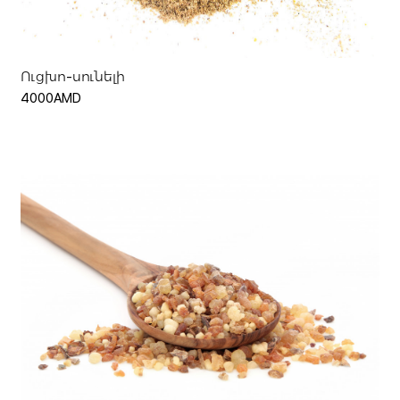
Ուցխո-սունելի
4000AMD
Ավելացնել զամբյուղ