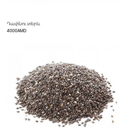
Դափնու տերև
4000AMD
Ավելացնել զամբյուղ