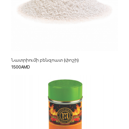
Ավելացնել զամբյուղ
Նատրիումի բենզոատ (փոշի)
1500AMD