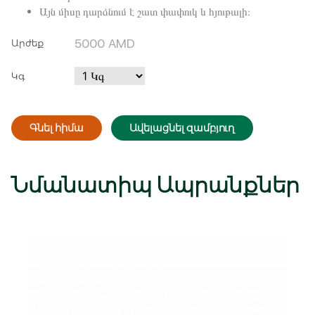
Այն միսը դարձնում է շատ փափուկ և հյութալի։
5000
AMD
Արժեք
Կգ
Գնել հիմա
Ավելացնել զամբյուղ
Նմանատիպ Ապրանքներ
Մուտք
Գրանցվել
Հիշել ինձ