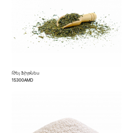
Կամ
Ավելացնել զամբյուղ
Թեյ Ֆիթնես
15300AMD