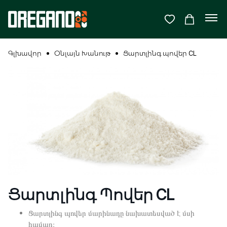
Գլխավոր
Օնլայն Խանութ
Ցարտլինգ պովեր CL
Ցարտլինգ Պովեր CL
Ցարտլինգ պովեր մարինադը նախատեսված է մսի
համար։