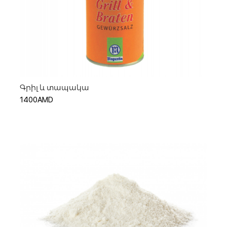
Ավելացնել զամբյուղ
Գրիլ և տապակա
1400AMD