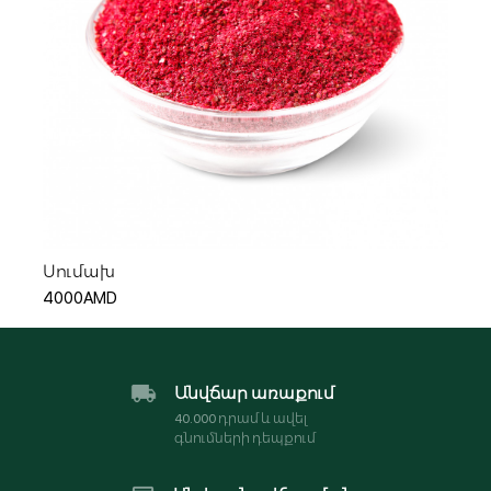
Ավելացնել զամբյուղ
Սումախ
4000AMD
Անվճար առաքում
40․000 դրամ և ավել
գնումների դեպքում