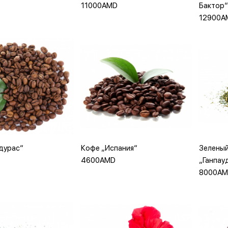
11000AMD
Бактор“
12900A
Войти
Зарегистрироваться
Запомнить меня
вить в корзину
Добавить в корзину
До
дурас“
Кофе „Испания“
Зеленый
4600AMD
„Ганпау
8000A
Или