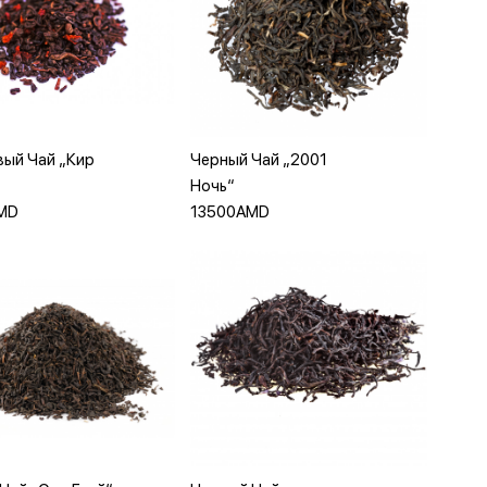
бавить в корзину
Добавить в корзину
ый Чай „Кир
Черный Чай „2001
Ночь“
MD
13500AMD