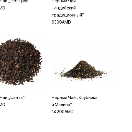
Чай „Эрл Грей“
Черный Чай
бавить в корзину
Добавить в корзину
MD
„Индийский
традиционный“
6300AMD
бавить в корзину
Добавить в корзину
Чай „Санта“
Черный Чай „Клубника
MD
и Малина“
14200AMD