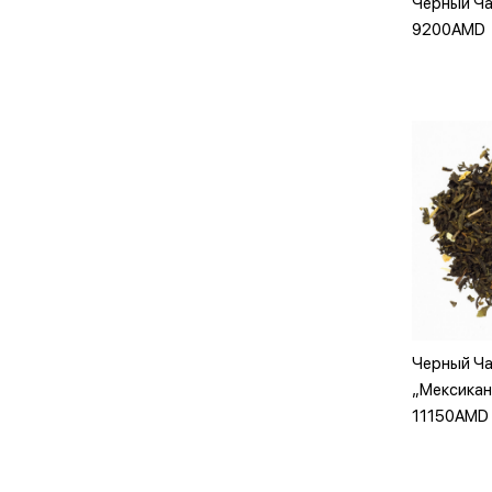
Черный Ча
Доба
9200AMD
Доба
Черный Ч
„Мексикан
11150AMD