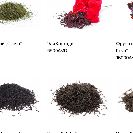
вить в корзину
Добавить в корзину
До
ай „Сенча“
Чай Каркаде
Фруктов
6500AMD
Роял“
15900A