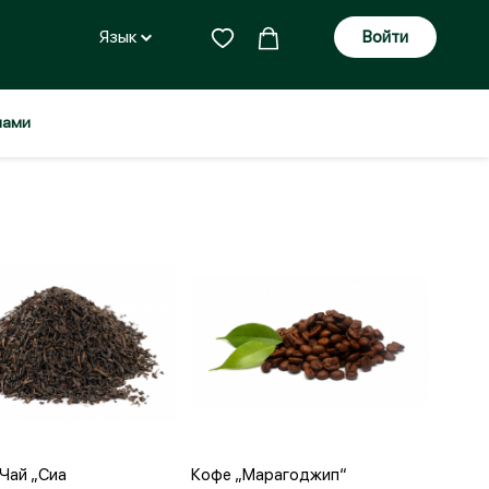
Язык
Войти
нами
бавить в корзину
Добавить в корзину
Чай „Сиа
Кофе „Марагоджип“