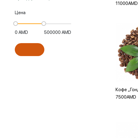
11000AMD
Цена
0
AMD
500000
AMD
Доба
Кофе „Гон
7500AMD