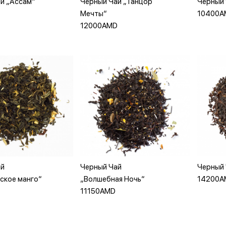
й „Ассам“
Черный Чай „Танцор
Черный 
вить в корзину
Добавить в корзину
До
Мечты“
10400A
12000AMD
вить в корзину
Добавить в корзину
До
ай
Черный Чай
Черный 
ское манго“
„Волшебная Ночь“
14200A
11150AMD