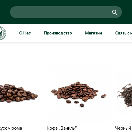
О Нас
Производство
Магазин
Связь с 
вить в корзину
Добавить в корзину
До
кусом рома
Кофе „Ваниль“
Черный 