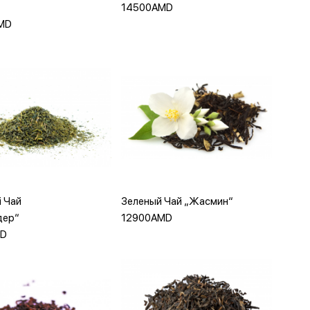
14500AMD
MD
бавить в корзину
Добавить в корзину
 Чай
Зеленый Чай „Жасмин“
дер“
12900AMD
MD