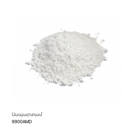
Հիշել ինձ
Կամ
Ավելացնել զամբյուղ
Ասպարտամ
9900AMD