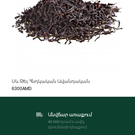
Ավելացնել զամբյուղ
Սև Թեյ Հնդկական Ավանդական
6300AMD
Անվճար առաքում
40․000 դրամ և ավել
գնումների դեպքում