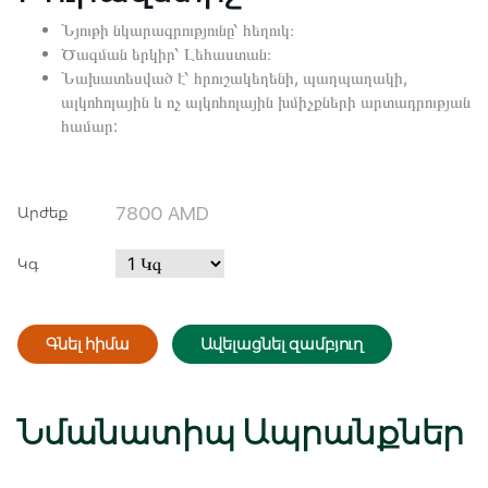
Նյութի նկարագրությունը՝ հեղուկ։
Ծագման երկիր՝ Լեհաստան։
Նախատեսված է՝ հրուշակեղենի, պաղպաղակի,
ալկոհոլային և ոչ ալկոհոլային խմիչքների արտադրության
համար:
7800
AMD
Արժեք
Կգ
Մուտք
Գրանցվել
Գնել հիմա
Ավելացնել զամբյուղ
Նմանատիպ Ապրանքներ