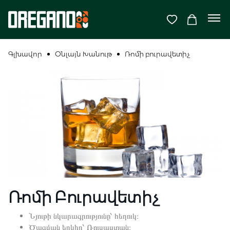
Գլխավոր
Օնլայն Խանութ
Ռոմի բուրավետիչ
Ռոմի Բուրավետիչ
Նյութի նկարագրությունը՝ հեղուկ։
Ծագման երկիր՝ Ռուսաստան։